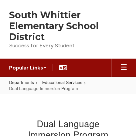
Skip
to
South Whittier
main
content
Elementary School
District
Success for Every Student
Popular Links
Departments
Educational Services
Dual Language Immersion Program
Dual
Language
Immersion
Dual Language
Program
Immersion Program